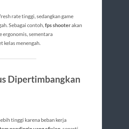
resh rate tinggi, sedangkan game
gah. Sebagai contoh,
fps shooter
akan
e ergonomis, sementara
et kelas menengah.
us Dipertimbangkan
bih tinggi karena beban kerja
stem pendingin yang efisien
, seperti