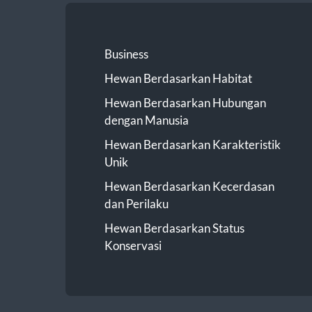
Business
Hewan Berdasarkan Habitat
Hewan Berdasarkan Hubungan
dengan Manusia
Hewan Berdasarkan Karakteristik
Unik
Hewan Berdasarkan Kecerdasan
dan Perilaku
Hewan Berdasarkan Status
Konservasi