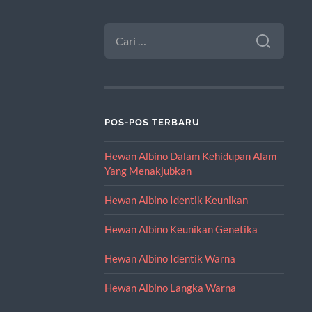
CARI
UNTUK:
POS-POS TERBARU
Hewan Albino Dalam Kehidupan Alam
Yang Menakjubkan
Hewan Albino Identik Keunikan
Hewan Albino Keunikan Genetika
Hewan Albino Identik Warna
Hewan Albino Langka Warna