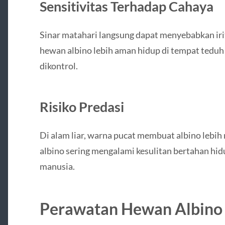
Sensitivitas Terhadap Cahaya
Sinar matahari langsung dapat menyebabkan irita
hewan albino lebih aman hidup di tempat teduh
dikontrol.
Risiko Predasi
Di alam liar, warna pucat membuat albino lebih
albino sering mengalami kesulitan bertahan hid
manusia.
Perawatan Hewan Albino