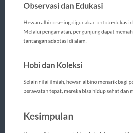
Observasi dan Edukasi
Hewan albino sering digunakan untuk edukasi d
Melalui pengamatan, pengunjung dapat memah
tantangan adaptasi di alam.
Hobi dan Koleksi
Selain nilai ilmiah, hewan albino menarik bagi
perawatan tepat, mereka bisa hidup sehat dan me
Kesimpulan