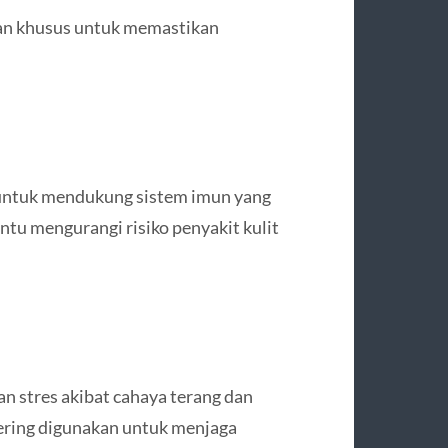
an khusus untuk memastikan
untuk mendukung sistem imun yang
tu mengurangi risiko penyakit kulit
 stres akibat cahaya terang dan
sering digunakan untuk menjaga