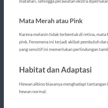
matahari, sehingga perawatan ekstra diperlukan
Mata Merah atau Pink
Karena melanin tidak terbentuk di retina, mat
pink. Fenomena ini terjadi akibat pembuluh darah
yang sensitif ini memerlukan perlindungan tamb
Habitat dan Adaptasi
Hewan albino biasanya menghadapi tantangan l
hewan normal.