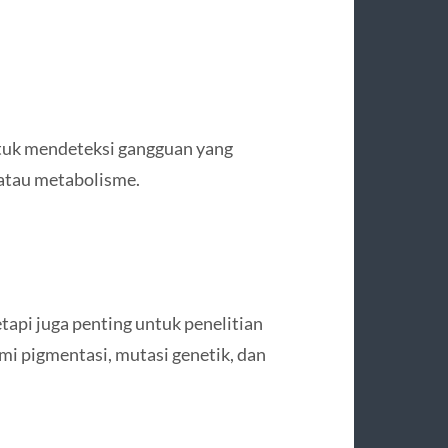
ntuk mendeteksi gangguan yang
 atau metabolisme.
tapi juga penting untuk penelitian
i pigmentasi, mutasi genetik, dan