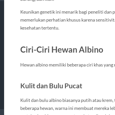
Keunikan genetik ini menarik bagi peneliti dan
memerlukan perhatian khusus karena sensitivita
kesehatan tertentu.
Ciri-Ciri Hewan Albino
Hewan albino memiliki beberapa ciri khas yan
Kulit dan Bulu Pucat
Kulit dan bulu albino biasanya putih atau krem,
beberapa hewan, warna ini membuat mereka leb