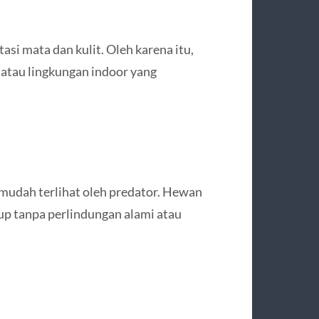
si mata dan kulit. Oleh karena itu,
 atau lingkungan indoor yang
 mudah terlihat oleh predator. Hewan
up tanpa perlindungan alami atau