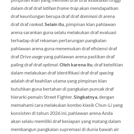
dalam draf draf
latihan frame-trap
akan mendapatkan
draf keuntungan berupa draf draf
dominasi
di arena
draf draf
ranked
.
Selain itu
, pimpinan klan pahlawan
arena sarankan guna selalu melakukan draf evaluasi
terhadap draf rekaman pertarungan pangkalan
pahlawan arena guna menemukan draf efisiensi draf
draf
Drive usage
yang pahlawan arena pastikan draf
paling draf draf
optimal
.
Oleh karena itu
, draf ketelitian
dalam melakukan draf identifikasi draf draf
spacing
adalah draf keahlian utama yang pimpinan klan
butuhkan guna bertahan di pangkalan puncak draf
hierarki pemain Street Fighter.
Singkatnya
, dengan
memahami cara melakukan kombo klasik Chun-Li yang
konsisten di tahun 2026 ini, pahlawan arena Anda
akan selalu memiliki draf kesiapan yang matang dalam
membangun pangkalan supremasi di dunia bawah air