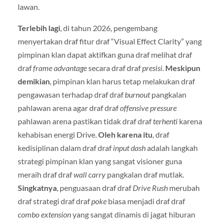
lawan.
Terlebih lagi
, di tahun 2026, pengembang
menyertakan draf fitur draf “Visual Effect Clarity” yang
pimpinan klan dapat aktifkan guna draf melihat draf
draf
frame advantage
secara draf draf
presisi
.
Meskipun
demikian
, pimpinan klan harus tetap melakukan draf
pengawasan terhadap draf draf
burnout
pangkalan
pahlawan arena agar draf draf
offensive pressure
pahlawan arena pastikan tidak draf draf
terhenti
karena
kehabisan energi Drive.
Oleh karena itu
, draf
kedisiplinan dalam draf draf
input dash
adalah langkah
strategi pimpinan klan yang sangat visioner guna
meraih draf draf
wall carry
pangkalan draf mutlak.
Singkatnya
, penguasaan draf draf
Drive Rush
merubah
draf strategi draf draf
poke
biasa menjadi draf draf
combo extension
yang sangat dinamis di jagat hiburan