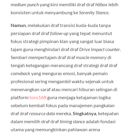
medium punch
yang kini memiliki draf draf
hitbox
lebih
konsisten untuk menyambung ke
Serenity Stance
.
Namun
, melakukan draf transisi kuda-kuda tanpa
persiapan draf draf
follow-up
yang tepat menuntut
fokus strategi pimpinan klan yang sangat luar biasa
tajam guna menghindari draf draf
Drive Impact counter
.
Sembari mempertajam draf draf
muscle memory
di
tengah ketegangan merancang draf strategi draf draf
comeback
yang menguras emosi, banyak pemain
profesional sering mengambil waktu sejenak untuk
menenangkan saraf atau mencari hiburan selingan di
platform
toro168
guna menjaga ketajaman logika
sebelum kembali fokus pada manajemen pangkalan
draf draf
resource data
mereka.
Singkatnya
, ketepatan
dalam memilih draf draf
timing stance
adalah fondasi
utama yang memungkinkan pahlawan arena