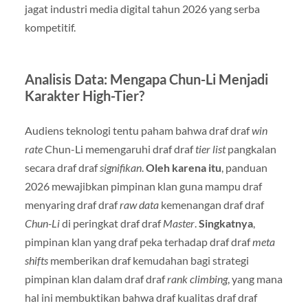
jagat industri media digital tahun 2026 yang serba
kompetitif.
Analisis Data: Mengapa Chun-Li Menjadi
Karakter High-Tier?
Audiens teknologi tentu paham bahwa draf draf
win
rate
Chun-Li memengaruhi draf draf
tier list
pangkalan
secara draf draf
signifikan
.
Oleh karena itu
, panduan
2026 mewajibkan pimpinan klan guna mampu draf
menyaring draf draf
raw data
kemenangan draf draf
Chun-Li
di peringkat draf draf
Master
.
Singkatnya
,
pimpinan klan yang draf peka terhadap draf draf
meta
shifts
memberikan draf kemudahan bagi strategi
pimpinan klan dalam draf draf
rank climbing
, yang mana
hal ini membuktikan bahwa draf kualitas draf draf