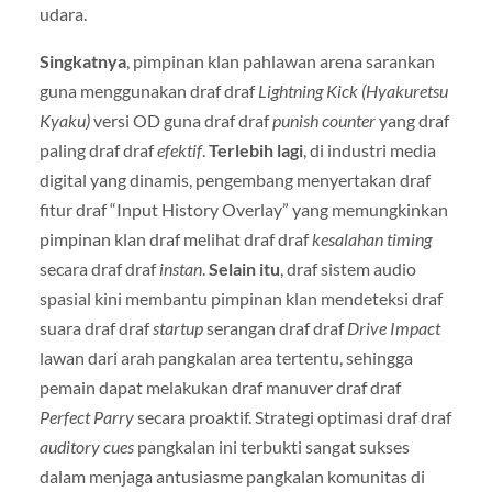
udara.
Singkatnya
, pimpinan klan pahlawan arena sarankan
guna menggunakan draf draf
Lightning Kick (Hyakuretsu
Kyaku)
versi OD guna draf draf
punish counter
yang draf
paling draf draf
efektif
.
Terlebih lagi
, di industri media
digital yang dinamis, pengembang menyertakan draf
fitur draf “Input History Overlay” yang memungkinkan
pimpinan klan draf melihat draf draf
kesalahan timing
secara draf draf
instan
.
Selain itu
, draf sistem audio
spasial kini membantu pimpinan klan mendeteksi draf
suara draf draf
startup
serangan draf draf
Drive Impact
lawan dari arah pangkalan area tertentu, sehingga
pemain dapat melakukan draf manuver draf draf
Perfect Parry
secara proaktif. Strategi optimasi draf draf
auditory cues
pangkalan ini terbukti sangat sukses
dalam menjaga antusiasme pangkalan komunitas di