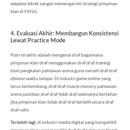
adaptasi teknik
sangat memengaruhi strategi pimpinan
klan di FM26.
4. Evaluasi Akhir: Membangun Konsistensi
Lewat Practice Mode
Poin terakhir adalah mengenai draf bagaimana
pimpinan klan draf menggunakan draf draf
training
tools
pangkalan pahlawan arena guna meraih draf draf
efisiensi
waktu belajar. Di industri game online yang
terus berkembang, draf draf
muscle memory
pahlawan
arena pastikan draf draf
tidak draf selamanya
bertahan
jika pimpinan klan tidak draf draf
berlatih
secara draf
draf
rutin
.
Terlebih lagi
, di industri media digital yang kompetitif,
pimpinan klan yang memiliki draf draf
ketekunan
tinggi