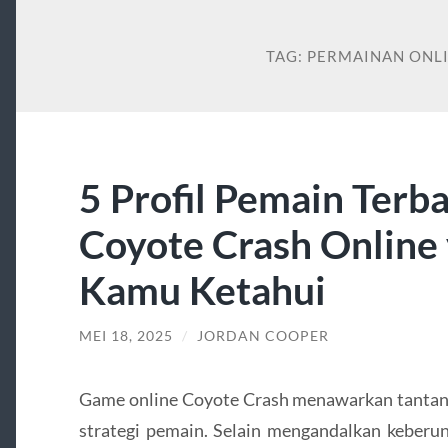
TAG:
PERMAINAN ONL
5 Profil Pemain Ter
Coyote Crash Online
Kamu Ketahui
MEI 18, 2025
/
JORDAN COOPER
Game online Coyote Crash menawarkan tantang
strategi pemain. Selain mengandalkan keber