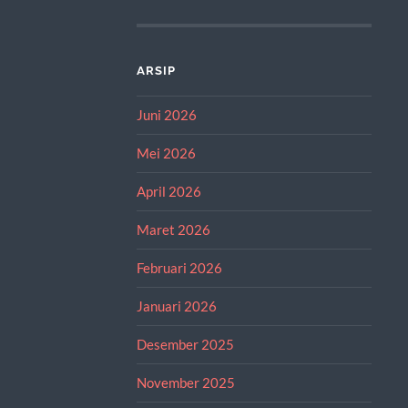
ARSIP
Juni 2026
Mei 2026
April 2026
Maret 2026
Februari 2026
Januari 2026
Desember 2025
November 2025