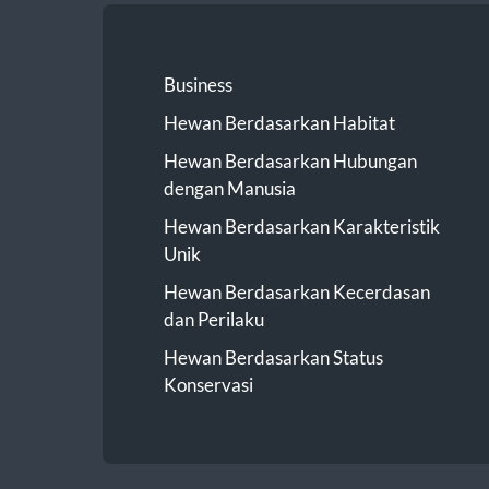
Business
Hewan Berdasarkan Habitat
Hewan Berdasarkan Hubungan
dengan Manusia
Hewan Berdasarkan Karakteristik
Unik
Hewan Berdasarkan Kecerdasan
dan Perilaku
Hewan Berdasarkan Status
Konservasi