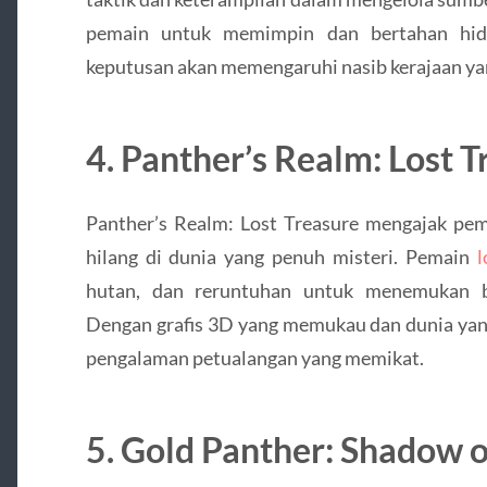
pemain untuk memimpin dan bertahan hidu
keputusan akan memengaruhi nasib kerajaan ya
4. Panther’s Realm: Lost 
Panther’s Realm: Lost Treasure mengajak pem
hilang di dunia yang penuh misteri. Pemain
l
hutan, dan reruntuhan untuk menemukan b
Dengan grafis 3D yang memukau dan dunia yan
pengalaman petualangan yang memikat.
5. Gold Panther: Shadow o