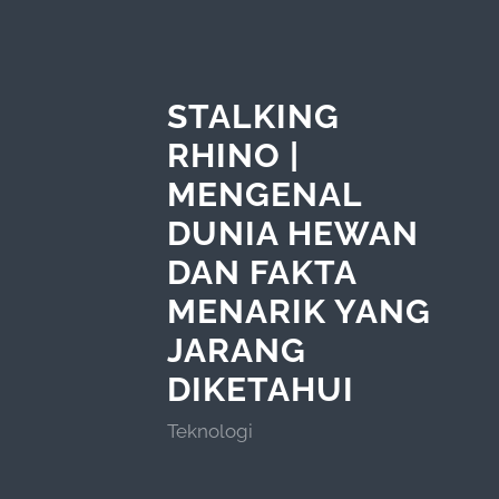
STALKING
RHINO |
MENGENAL
DUNIA HEWAN
DAN FAKTA
MENARIK YANG
JARANG
DIKETAHUI
Teknologi