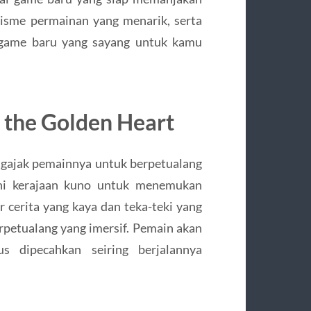
isme permainan yang menarik, serta
ma game baru yang sayang untuk kamu
r the Golden Heart
ngajak pemainnya untuk berpetualang
ahi kerajaan kuno untuk menemukan
r cerita yang kaya dan teka-teki yang
petualang yang imersif. Pemain akan
 dipecahkan seiring berjalannya