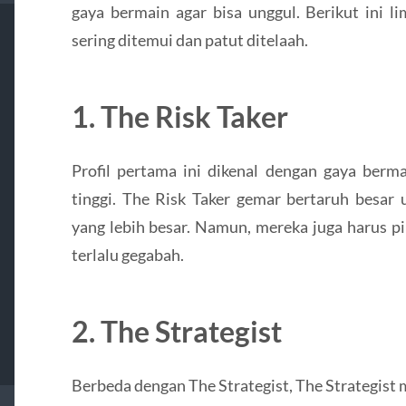
gaya bermain agar bisa unggul. Berikut ini l
sering ditemui dan patut ditelaah.
1. The Risk Taker
Profil pertama ini dikenal dengan gaya berm
tinggi. The Risk Taker gemar bertaruh besa
yang lebih besar. Namun, mereka juga harus p
terlalu gegabah.
2. The Strategist
Berbeda dengan The Strategist, The Strategist