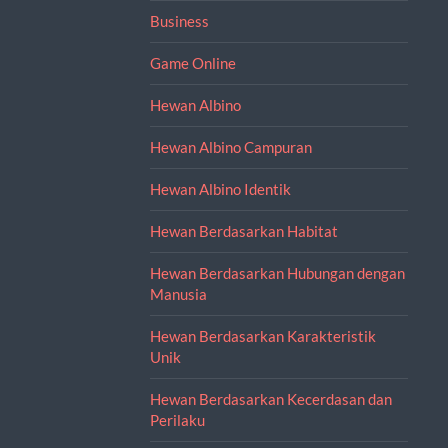
Business
Game Online
Hewan Albino
Hewan Albino Campuran
Hewan Albino Identik
Hewan Berdasarkan Habitat
Hewan Berdasarkan Hubungan dengan
Manusia
Hewan Berdasarkan Karakteristik
Unik
Hewan Berdasarkan Kecerdasan dan
Perilaku