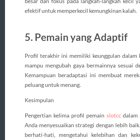
besar dan fokus pada langkah-langkah kecil y
efektif untuk memperkecil kemungkinan kalah.
5. Pemain yang Adaptif
Profil terakhir ini memiliki keunggulan dalam 
mampu mengubah gaya bermainnya sesuai de
Kemampuan beradaptasi ini membuat mereka 
peluang untuk menang.
Kesimpulan
Pengertian kelima profil pemain
slotcc
dalam 
Anda menyesuaikan strategi dengan lebih baik
berhati-hati, mengetahui kelebihan dan ke