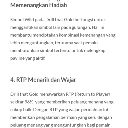
Memenangkan Hadiah
Simbol Wild pada Drill that Gold berfungsi untuk
menggantikan simbol lain pada gulungan. Hal ini
membantu menciptakan kombinasi kemenangan yang
lebih menguntungkan, terutama saat pemain
membutuhkan simbol tertentu untuk melengkapi
payline yang aktif.
4. RTP Menarik dan Wajar
Drill that Gold menawarkan RTP (Return to Player)
sekitar 96%, yang memberikan peluang menang yang
cukup baik. Dengan RTP yang wajar, permainan ini
memberikan pengalaman bermain yang seru dengan
peluang menang yang menguntungkan bagi pemain.