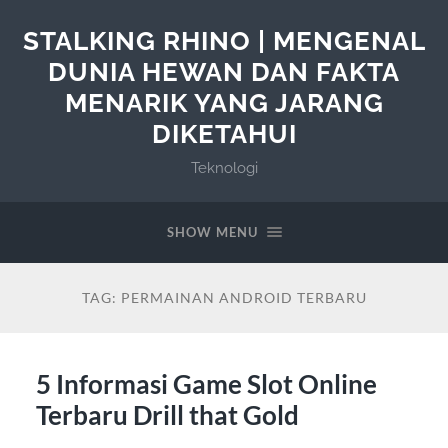
STALKING RHINO | MENGENAL
DUNIA HEWAN DAN FAKTA
MENARIK YANG JARANG
DIKETAHUI
Teknologi
SHOW MENU
TAG:
PERMAINAN ANDROID TERBARU
5 Informasi Game Slot Online
Terbaru Drill that Gold