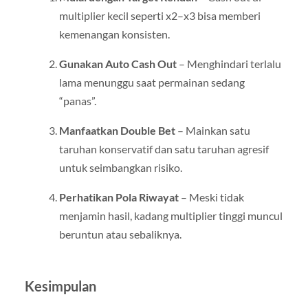
multiplier kecil seperti x2–x3 bisa memberi
kemenangan konsisten.
Gunakan Auto Cash Out
– Menghindari terlalu
lama menunggu saat permainan sedang
“panas”.
Manfaatkan Double Bet
– Mainkan satu
taruhan konservatif dan satu taruhan agresif
untuk seimbangkan risiko.
Perhatikan Pola Riwayat
– Meski tidak
menjamin hasil, kadang multiplier tinggi muncul
beruntun atau sebaliknya.
Kesimpulan