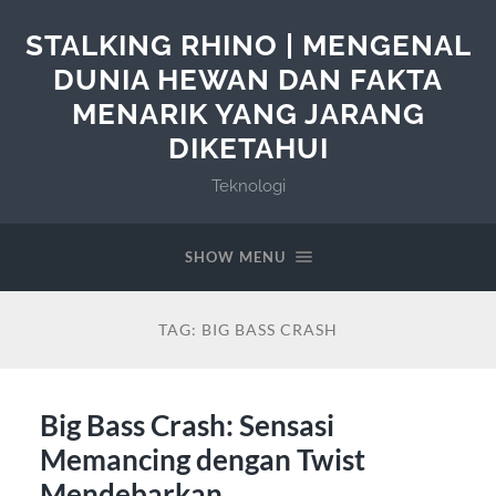
STALKING RHINO | MENGENAL
DUNIA HEWAN DAN FAKTA
MENARIK YANG JARANG
DIKETAHUI
Teknologi
SHOW MENU
TAG:
BIG BASS CRASH
Big Bass Crash: Sensasi
Memancing dengan Twist
Mendebarkan