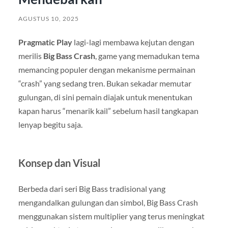
AGUSTUS 10, 2025
Pragmatic Play
lagi-lagi membawa kejutan dengan
merilis
Big Bass Crash
, game yang memadukan tema
memancing populer dengan mekanisme permainan
“crash” yang sedang tren. Bukan sekadar memutar
gulungan, di sini pemain diajak untuk menentukan
kapan harus “menarik kail” sebelum hasil tangkapan
lenyap begitu saja.
Konsep dan Visual
Berbeda dari seri Big Bass tradisional yang
mengandalkan gulungan dan simbol, Big Bass Crash
menggunakan sistem multiplier yang terus meningkat